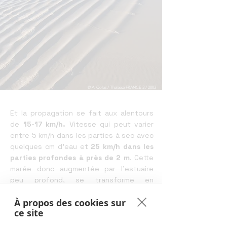
© A. Colas / Thalassa FRANCE 3 / 2003
Et la propagation se fait aux alentours
de
15-17 km/h.
Vitesse qui peut varier
entre 5 km/h dans les parties à sec avec
quelques cm d’eau et
25 km/h dans les
parties profondes à près de 2 m
. Cette
marée donc augmentée par l’estuaire
peu profond, se transforme en
mascaret, et vient tout remuer sur son
À propos des cookies sur
passage :
les piles des ponts grincent,
ce site
les digues crépitent, les branches et
les troncs sur les berges sont