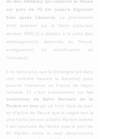
du Bec d'Ambès) qui remonte le fleuve
sur près de 70 km jusqu'à Vignonet
bien après Libourne
.
Le phénomène
était présent sur la Seine jusqu’aux
années 1960 (il a disparu à la suite des
aménagements apportés au fleuve,
endiguement et modification de
l'estuaire).
Il ne reste plus que la Dordogne (et dans
une moindre mesure la Garonne) pour
pouvoir l’ob
server en France de façon
notable.
Et c’est précisément sur
les
communes de Saint Germain de la
Rivière et Izon
qui se font face de part
et d’autre du fleuve que la vague est la
plus forte (et non à Saint Pardon comme
il est coutume de l’écrire mais le
port de
St Pardon reste le seul observatoire