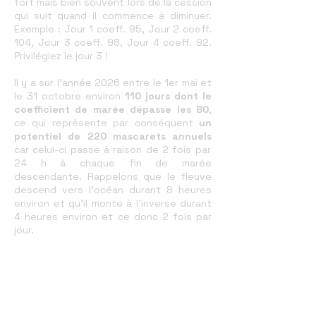
fort mais bien souvent lors de la cession
qui suit quand il commence à diminuer.
Exemple : Jour 1 coeff. 95, Jour 2 coeff.
104, Jour 3 coeff. 98, Jour 4 coeff. 92.
Privilégiez le jour 3 !
Il y a sur l'année 2026 entre le 1er mai et
le 31 octobre environ
110 jours dont le
coefficient de marée dépasse les 80
,
ce qui représente par conséquent
un
potentiel de
220 mascarets annuels
car celui-ci passe à raison de 2 fois par
24 h à chaque fin de marée
descendante. Rappelons que le fleuve
descend vers l'océan durant 8 heures
environ et qu'il monte à l'inverse durant
4 heures environ et ce donc 2 fois par
jour.